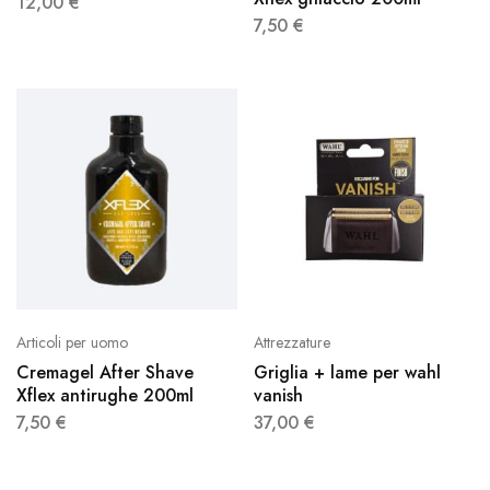
12,00
€
7,50
€
Articoli per uomo
Attrezzature
Cremagel After Shave
Griglia + lame per wahl
Xflex antirughe 200ml
vanish
7,50
€
37,00
€