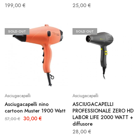
199,00
€
25,00
€
SOLD OUT
SOLD OUT
Asciugacapelli
Asciugacapelli
Asciugacapelli nino
ASCIUGACAPELLI
cartoon Muster 1900 Watt
PROFESSIONALE ZERO HD
LABOR LIFE 2000 WATT +
30,00
€
57,00
€
diffusore
28,00
€