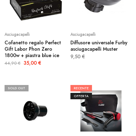
Asciugacapelli
Asciugacapelli
Cofanetto regalo Perfect
Diffusore universale Furby
Gift Labor Phon Zero
asciugacapelli Muster
1800w + piastra blue ice
9,50
€
35,00
€
44,90
€
SOLD OUT
RECENTE
OFFERTA