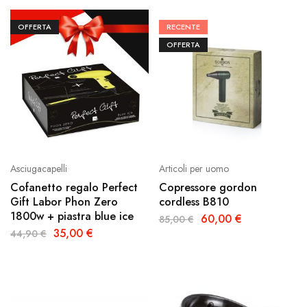
OFFERTA
RECENTE
OFFERTA
Asciugacapelli
Articoli per uomo
Cofanetto regalo Perfect
Copressore gordon
Gift Labor Phon Zero
cordless B810
1800w + piastra blue ice
60,00
€
85,00
€
35,00
€
44,90
€