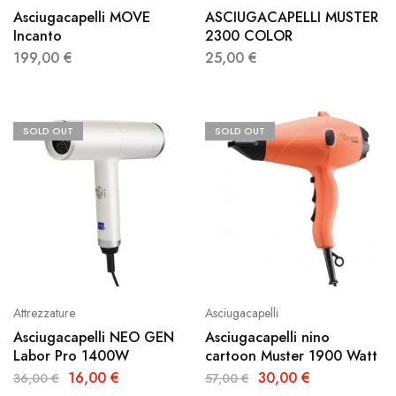
Asciugacapelli MOVE
ASCIUGACAPELLI MUSTER
Incanto
2300 COLOR
199,00
€
25,00
€
SOLD OUT
SOLD OUT
Attrezzature
Asciugacapelli
Asciugacapelli NEO GEN
Asciugacapelli nino
Labor Pro 1400W
cartoon Muster 1900 Watt
16,00
€
30,00
€
36,00
€
57,00
€