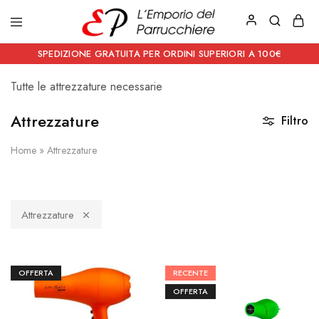
Emporio
Prodotti
del
estetici
SPEDIZIONE GRATUITA PER ORDINI SUPERIORI A 100€
Parrucchiere
e
Articoli
Tutte le attrezzature necessarie
per
parrucchieri
Attrezzature
Filtro
Home
»
Attrezzature
Attrezzature
OFFERTA
RECENTE
OFFERTA