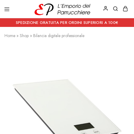
Emporio
Prodotti
del
estetici
SPEDIZIONE GRATUITA PER ORDINI SUPERIORI A 100€
Parrucchiere
e
Articoli
Home
»
Shop
»
Bilancia digitale professionale
per
parrucchieri