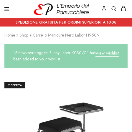
Emporio
Prodotti
del
estetici
SPEDIZIONE GRATUITA PER ORDINI SUPERIORI A 100€
Parrucchiere
e
Articoli
Home
»
Shop
»
Carrello Manicure Nero Labor H950N
per
parrucchieri
“Stativo portaoggetti Funny Labor K030/C” has
View wishlist
been added to your wishlist
OFFERTA