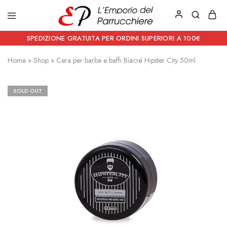
Emporio
Prodotti
del
estetici
SPEDIZIONE GRATUITA PER ORDINI SUPERIORI A 100€
Parrucchiere
e
Articoli
Home
»
Shop
»
Cera per barba e baffi Biacré Hipster City 50ml
per
parrucchieri
SOLD OUT