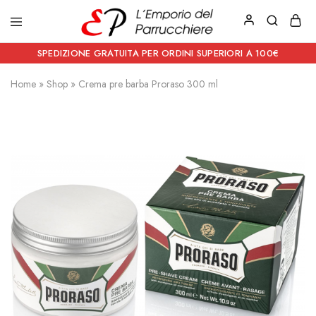
Emporio
Prodotti
del
estetici
SPEDIZIONE GRATUITA PER ORDINI SUPERIORI A 100€
Parrucchiere
e
Articoli
Home
»
Shop
»
Crema pre barba Proraso 300 ml
per
parrucchieri