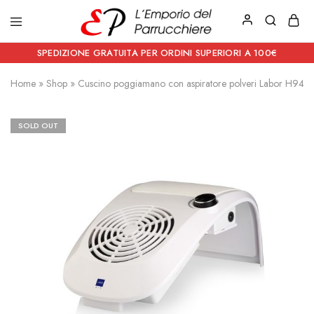
Emporio
Prodotti
del
estetici
SPEDIZIONE GRATUITA PER ORDINI SUPERIORI A 100€
Parrucchiere
e
Articoli
Home
»
Shop
»
Cuscino poggiamano con aspiratore polveri Labor H942
per
parrucchieri
SOLD OUT