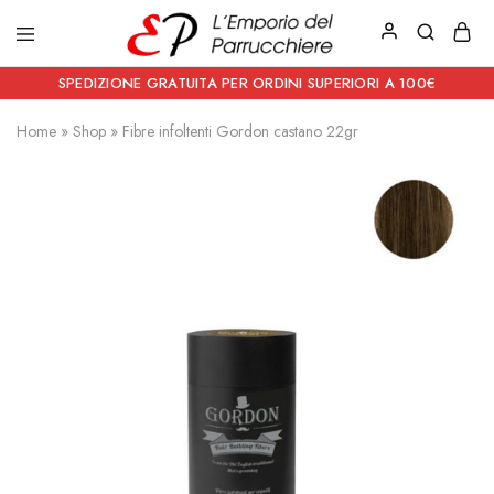
Emporio
Prodotti
del
estetici
SPEDIZIONE GRATUITA PER ORDINI SUPERIORI A 100€
Parrucchiere
e
Articoli
Home
»
Shop
»
Fibre infoltenti Gordon castano 22gr
per
parrucchieri