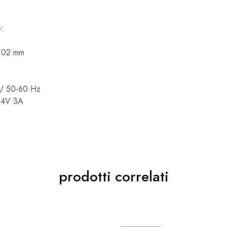
e:
x102 mm
 / 50-60 Hz
C24V 3A
prodotti correlati