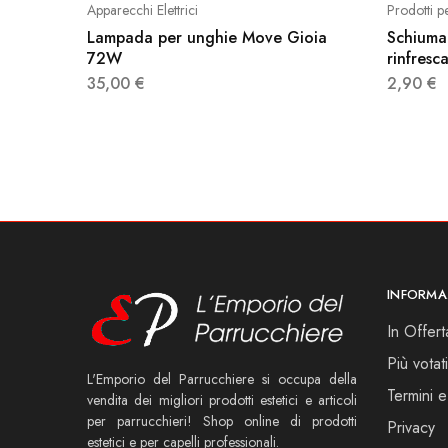
Apparecchi Elettrici
Prodotti p
Lampada per unghie Move Gioia
Schiuma
72W
rinfresc
35,00
€
2,90
€
INFORMA
In Offert
Più votati
L'Emporio del Parrucchiere si occupa della
Termini e
vendita dei migliori prodotti estetici e articoli
per parrucchieri! Shop online di prodotti
Privacy
estetici e per capelli professionali.