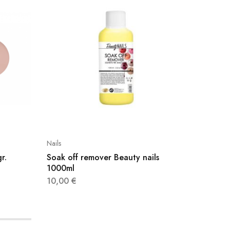
Nails
Oli mass
r.
Soak off remover Beauty nails
Olio Ma
1000ml
Canfor
10,00
€
15,00
€