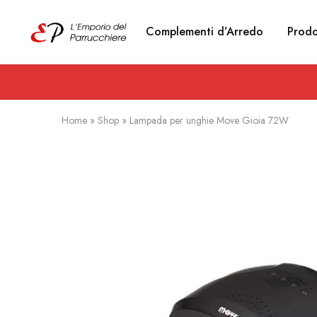
Complementi d’Arredo
Prodo
Emporio
Prodotti
del
estetici
Parrucchiere
e
Articoli
per
parrucchieri
Home
»
Shop
»
Lampada per unghie Move Gioia 72W