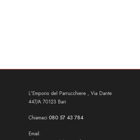
L'Emporio del Parrucchiere , Via Dante
447/A 70123 Bari
Chiamaci
080 57 43 784
Email: