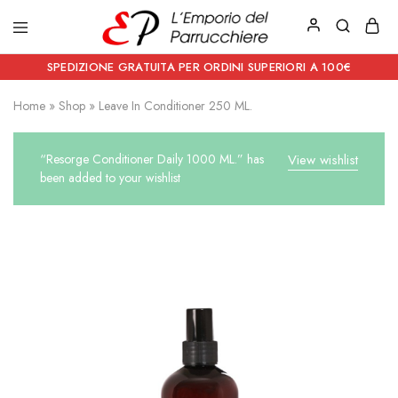
Emporio
Prodotti
del
estetici
SPEDIZIONE GRATUITA PER ORDINI SUPERIORI A 100€
Parrucchiere
e
Articoli
Home
»
Shop
»
Leave In Conditioner 250 ML.
per
parrucchieri
“Resorge Conditioner Daily 1000 ML.” has
View wishlist
been added to your wishlist