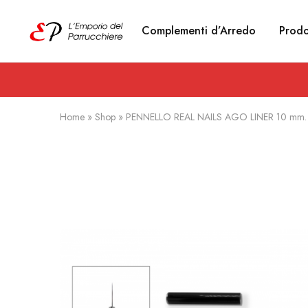
Complementi d’Arredo
Prodo
Emporio
Prodotti
del
estetici
Parrucchiere
e
Articoli
per
parrucchieri
Home
»
Shop
»
PENNELLO REAL NAILS AGO LINER 10 mm.