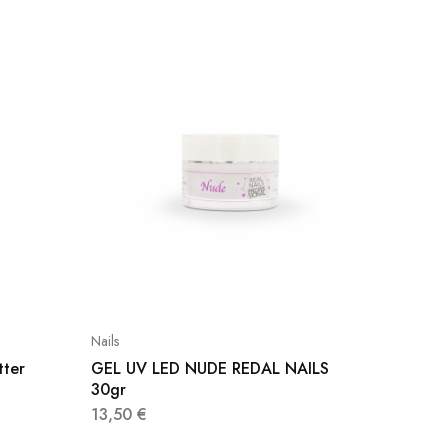
OFFERT
Nails
Lampade 
tter
GEL UV LED NUDE REDAL NAILS
Lampada
30gr
LED 4
13,50
€
37,00
€