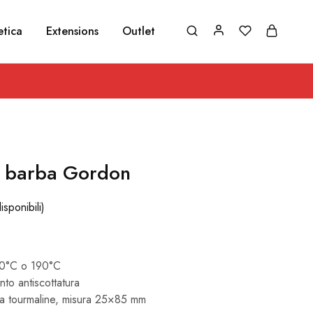
etica
Extensions
Outlet
r barba Gordon
isponibili)
70°C o 190°C
nto antiscottatura
ca tourmaline, misura 25×85 mm