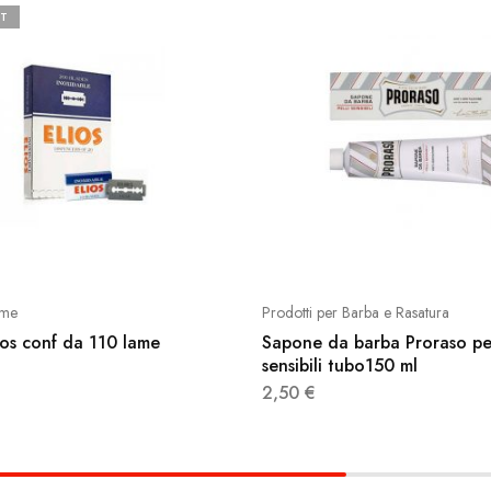
T
ame
Prodotti per Barba e Rasatura
ios conf da 110 lame
Sapone da barba Proraso per
sensibili tubo150 ml
2,50
€