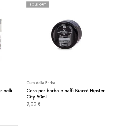
SOLD OUT
Cura della Barba
Prodotti 
 pelli
Cera per barba e baffi Biacré Hipster
Sapone 
City 50ml
dure tu
9,00
€
2,50
€