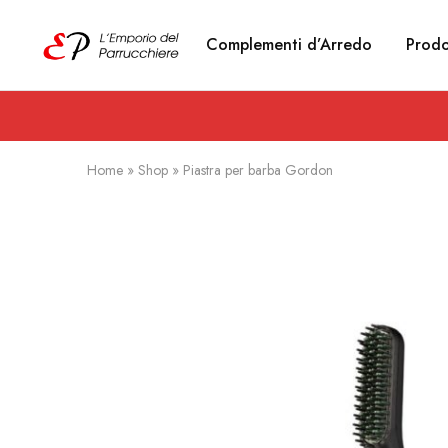
Complementi d’Arredo
Prodo
Emporio
Prodotti
del
estetici
Parrucchiere
e
Articoli
per
parrucchieri
Home
»
Shop
»
Piastra per barba Gordon