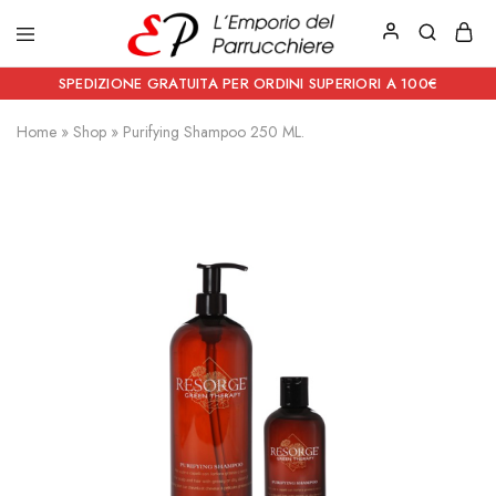
Emporio
Prodotti
del
estetici
SPEDIZIONE GRATUITA PER ORDINI SUPERIORI A 100€
Parrucchiere
e
Articoli
Home
»
Shop
»
Purifying Shampoo 250 ML.
per
parrucchieri