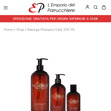
Emporio
Prodotti
del
estetici
SPEDIZIONE GRATUITA PER ORDINI SUPERIORI A 100€
Parrucchiere
e
Articoli
Home
»
Shop
»
Resorge Shampoo Daily 250 ML.
per
parrucchieri