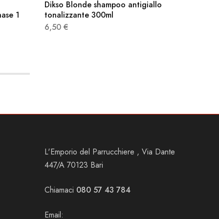
Dikso Blonde shampoo antigiallo
Toppik 
ase 1
tonalizzante 300ml
79,90
6,50
€
L'Emporio del Parrucchiere , Via Dante
447/A 70123 Bari
Chiamaci
080 57 43 784
Email: