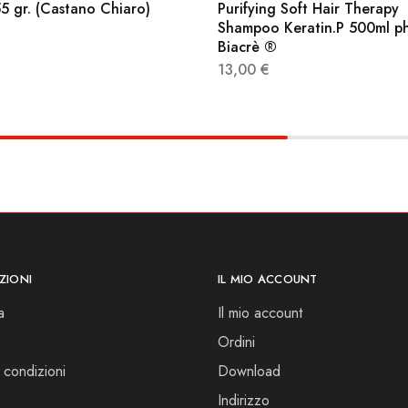
5 gr. (Castano Chiaro)
Purifying Soft Hair Therapy
Shampoo Keratin.P 500ml ph
Biacrè ®
13,00
€
ZIONI
IL MIO ACCOUNT
a
Il mio account
Ordini
 condizioni
Download
Indirizzo