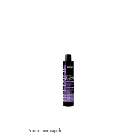
SOLD O
Prodotti per capelli
Prodotti p