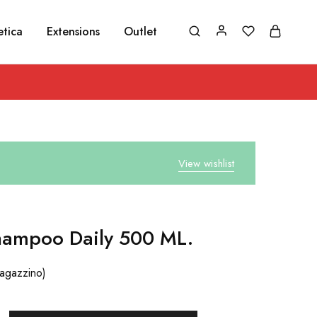
etica
Extensions
Outlet
View wishlist
hampoo Daily 500 ML.
magazzino)