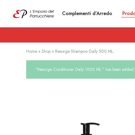
Complementi d’Arredo
Prodo
Emporio
Prodotti
del
estetici
Parrucchiere
e
Articoli
per
parrucchieri
Home
»
Shop
»
Resorge Shampoo Daily 500 ML.
“Resorge Conditioner Daily 1000 ML.” has been added to