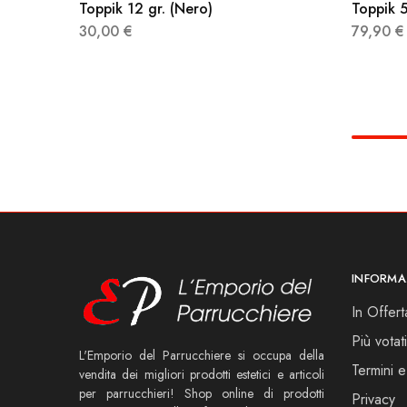
Toppik 12 gr. (Nero)
Toppik 5
30,00
€
79,90
€
INFORMA
In Offert
Più votati
L'Emporio del Parrucchiere si occupa della
Termini e
vendita dei migliori prodotti estetici e articoli
per parrucchieri! Shop online di prodotti
Privacy