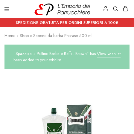
Emporio
Prodotti
del
estetici
SPEDIZIONE GRATUITA PER ORDINI SUPERIORI A 100€
Parrucchiere
e
Articoli
Home
»
Shop
»
Sapone da barba Proraso 500 ml
per
parrucchieri
“Spazzola + Pettine Barba e Baffi - Brown” has
View wishlist
been added to your wishlist