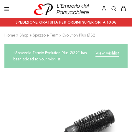
Emporio
Prodotti
del
estetici
SPEDIZIONE GRATUITA PER ORDINI SUPERIORI A 100€
Parrucchiere
e
Articoli
Home
»
Shop
»
Spazzole Termix Evolution Plus Ø32
per
parrucchieri
“Spazzole Termix Evolution Plus Ø32” has
View wishlist
been added to your wishlist