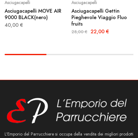
Asciugacapelli
Asciugacapelli
Asciugacapelli MOVE AIR
Asciugacapelli Gettin
9000 BLACK(nero)
Pieghevole Viaggio Fluo
fruits
40,00
€
22,00
€
28,00
€
L'Emporio del Parrucchiere si occupa della vendita dei migliori prodotti