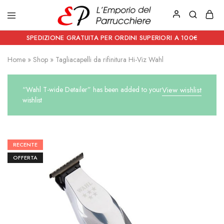
Emporio
Prodotti
del
estetici
SPEDIZIONE GRATUITA PER ORDINI SUPERIORI A 100€
Parrucchiere
e
Articoli
Home
»
Shop
»
Tagliacapelli da rifinitura Hi-Viz Wahl
per
parrucchieri
“Wahl T-wide Detailer” has been added to your
View wishlist
wishlist
RECENTE
OFFERTA