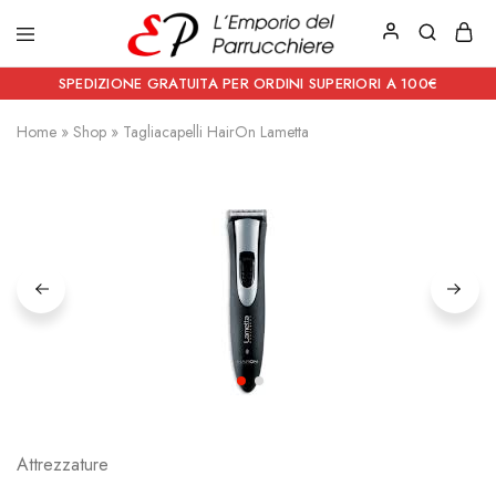
Emporio
Prodotti
del
estetici
SPEDIZIONE GRATUITA PER ORDINI SUPERIORI A 100€
Parrucchiere
e
Articoli
Home
»
Shop
»
Tagliacapelli HairOn Lametta
per
parrucchieri
Attrezzature