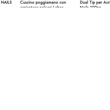
 NAILS
Cuscino poggiamano con
Dual Tip per Acri
aspiratore polveri Labor
Nails 100pz
H942
6,00
€
30,00
€
54,90
€
OFFERTA
OFFERTA
Apparecchi Elettrici
Apparecchi Elettrici
Fresa micromotore per
Fresa per unghi
atura
unghie professionale Labor
expert drill