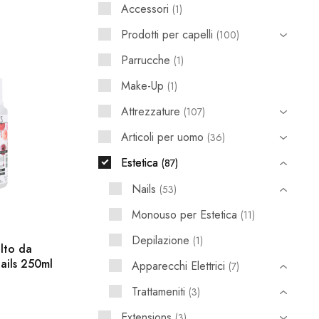
Accessori
1
Prodotti per capelli
100
Parrucche
1
Make-Up
1
Attrezzature
107
Articoli per uomo
36
Estetica
87
Nails
53
Monouso per Estetica
11
Depilazione
1
lto da
ails 250ml
Apparecchi Elettrici
7
Trattameniti
3
Extensions
3