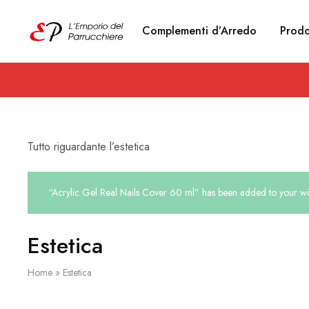
Complementi d’Arredo
Prodo
Emporio
Prodotti
del
estetici
Parrucchiere
e
Articoli
per
parrucchieri
Tutto riguardante l’estetica
“Acrylic Gel Real Nails Cover 60 ml” has been added to your wis
Estetica
Home
»
Estetica