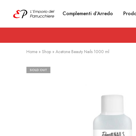
Complementi d’Arredo
Prodo
Emporio
Prodotti
del
estetici
Parrucchiere
e
Articoli
per
parrucchieri
Home
»
Shop
»
Acetone Beauty Nails 1000 ml
SOLD OUT