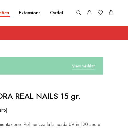
etica
Extensions
Outlet
View wishlist
ORA REAL NAILS 15 gr.
rito)
gmentazione. Polimerizza la lampada UV in 120 sec e