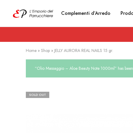
Complementi d’Arredo
Prodo
Emporio
Prodotti
del
estetici
Parrucchiere
e
Articoli
per
parrucchieri
Home
»
Shop
»
JELLY AURORA REAL NAILS 15 gr.
“Olio Massaggio – Aloe Beauty Note 1000ml” has been a
SOLD OUT