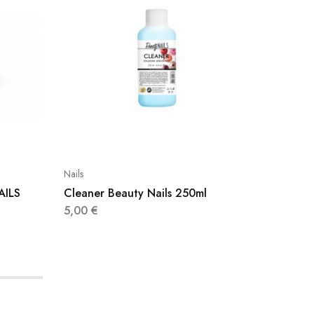
Nails
Nails
AILS
Cleaner Beauty Nails 250ml
Acetone
5,00
€
3,50
€