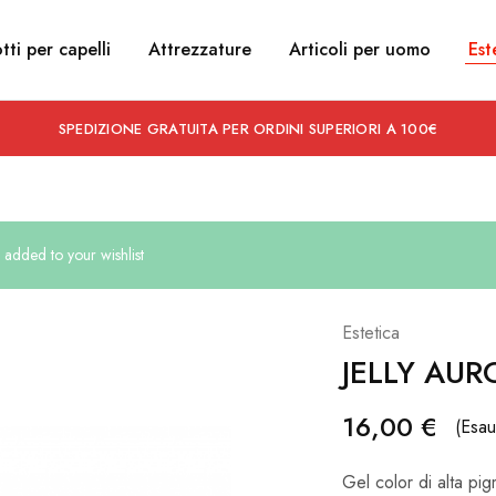
tti per capelli
Attrezzature
Articoli per uomo
Est
SPEDIZIONE GRATUITA PER ORDINI SUPERIORI A 100€
dded to your wishlist
Estetica
JELLY AUR
16,00
€
(Esau
Gel color di alta pi