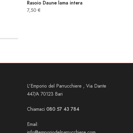
Rasoio Daune lama intera
Balsamo
City 12
7,50
€
10,00
L'Emporio del Parrucchiere , Via Dante
447/A 70123 Bari
Chiamaci
080 57 43 784
Email:
info@emporiodelparrucchiere.com