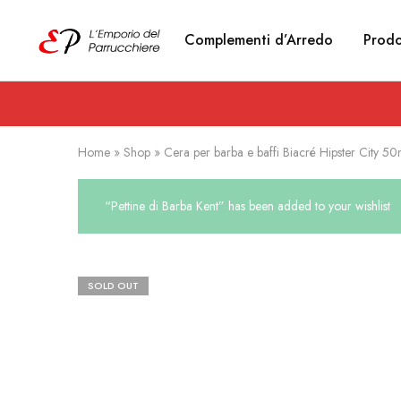
Complementi d’Arredo
Prodo
Emporio
Prodotti
del
estetici
Parrucchiere
e
Articoli
per
parrucchieri
Home
»
Shop
»
Cera per barba e baffi Biacré Hipster City 50
“Pettine di Barba Kent” has been added to your wishlist
SOLD OUT