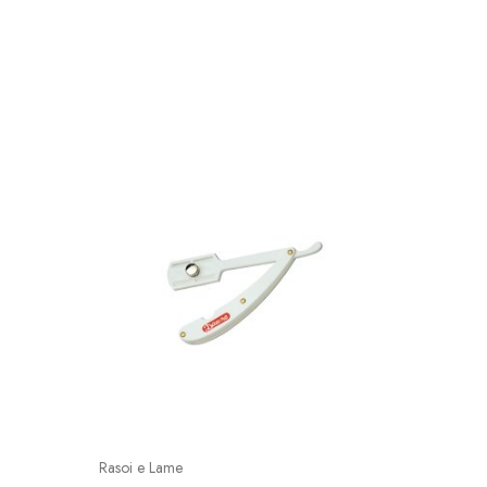
SOLD O
Rasoi e Lame
Cura dell