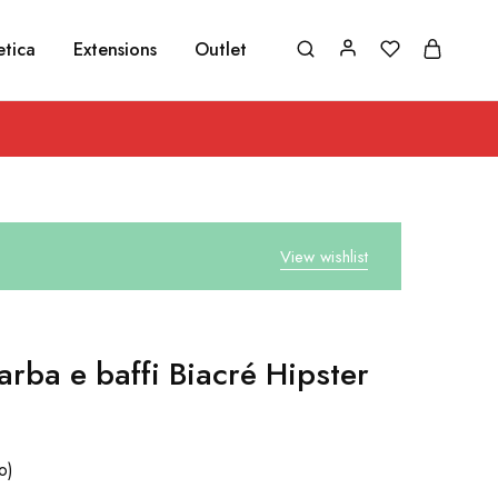
etica
Extensions
Outlet
View wishlist
arba e baffi Biacré Hipster
o)