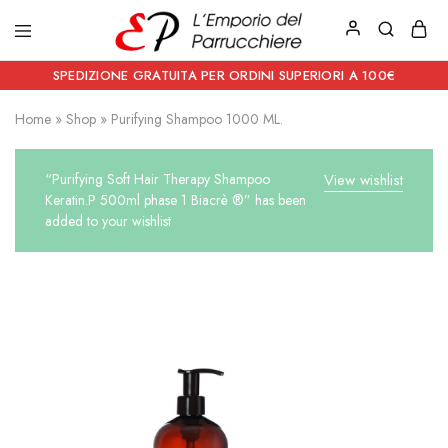
Emporio
Prodotti
del
estetici
SPEDIZIONE GRATUITA PER ORDINI SUPERIORI A 100€
Parrucchiere
e
Articoli
Home
»
Shop
»
Purifying Shampoo 1000 ML.
per
parrucchieri
“Purifying Soft Hair Therapy Shampoo
View wishlist
Keratin.P 500ml phase 1 Biacrè ®” has been
added to your wishlist