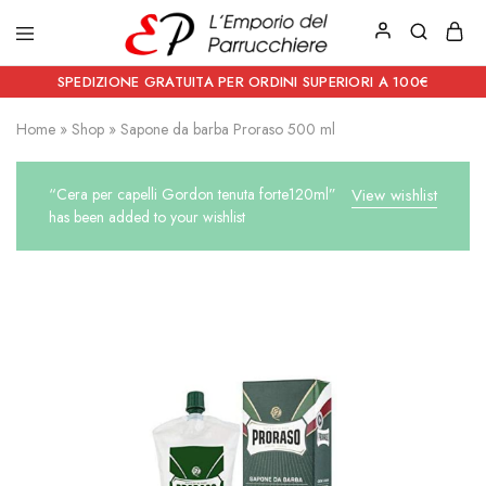
Emporio
Prodotti
del
estetici
SPEDIZIONE GRATUITA PER ORDINI SUPERIORI A 100€
Parrucchiere
e
Articoli
Home
»
Shop
»
Sapone da barba Proraso 500 ml
per
parrucchieri
“Cera per capelli Gordon tenuta forte120ml”
View wishlist
has been added to your wishlist